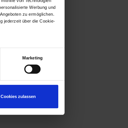
 mithilfe von Technologien
personalisierte Werbung und
 Angeboten zu ermöglichen.
g jederzeit über die Cookie-
au sein können
zieren
Marketing
hre Präferenzen im
Abschnitt
 Medien anbieten zu können
hrer Verwendung unserer
Cookies zulassen
 führen diese Informationen
ie im Rahmen Ihrer Nutzung
Webseite weiterhin nutzen.